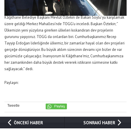
Kâğıthane Belediye Başkanı Mevlüt Öztekin de Bakan Soylu’yu karşılamak
üzere geldiği Merkez Mahallesi’nde TOGG’u inceledi. Başkan Öztekin; ”
Ülkemizin yeni yüzyılına girerken ülkeleri kıskandıran dev projelerin
gururunu yaşıyoruz. TOGG da onlardan biri. Cumhurbaşkanımız Recep
Tayyip Erdoğan liderliğinde ülkemiz, bir zamanlar hayal olan dev projeleri
gerçeğe dönüştürüyor. Bu büyük atılım sürecinin devamı için bizler de var
gücümüzle çalışacağız. İnanıyorum ki Kâğıthane’miz, Cumhurbaşkanımıza
her zamankinden daha büyük destek vererek istikrarın sürmesine katkı
sağlayacak.” dedi.
Paylaşın:
Tweetle
ÖNCEKİ HABER
SONRAKİ HABER