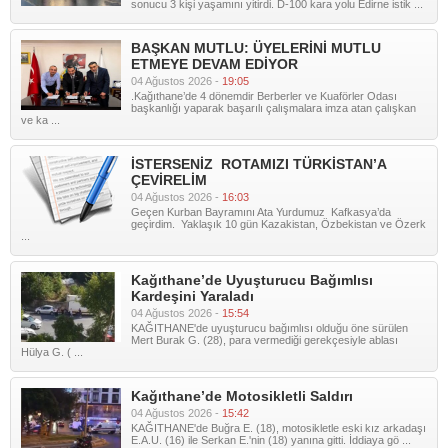
sonucu 3 kişi yaşamını yitirdi. D-100 kara yolu Edirne istik ...
BAŞKAN MUTLU: ÜYELERİNİ MUTLU
ETMEYE DEVAM EDİYOR
04 Ağustos 2026 -
19:05
.Kağıthane’de 4 dönemdir Berberler ve Kuaförler Odası
başkanlığı yaparak başarılı çalışmalara imza atan çalışkan
ve ka ...
İSTERSENİZ ROTAMIZI TÜRKİSTAN’A
ÇEVİRELİM
04 Ağustos 2026 -
16:03
Geçen Kurban Bayramını Ata Yurdumuz Kafkasya’da
geçirdim. Yaklaşık 10 gün Kazakistan, Özbekistan ve Özerk
...
Kağıthane’de Uyuşturucu Bağımlısı
Kardeşini Yaraladı
04 Ağustos 2026 -
15:54
KAĞITHANE'de uyuşturucu bağımlısı olduğu öne sürülen
Mert Burak G. (28), para vermediği gerekçesiyle ablası
Hülya G. ( ...
Kağıthane’de Motosikletli Saldırı
04 Ağustos 2026 -
15:42
KAĞITHANE'de Buğra E. (18), motosikletle eski kız arkadaşı
E.A.U. (16) ile Serkan E.'nin (18) yanına gitti. İddiaya gö ...