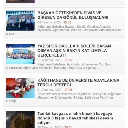
BAŞKAN ÖZTEKİN’DEN SİVAS VE
GİRESUN’DA GÖNÜL BULUŞMALARI
04 Ağustos 2026 -
15:32
Kâğıthane Belediye Başkanı Mevlüt Öztekin, Anadolu
ziyaretleri kapsamında Sivas ve Giresun’da vatandaşlarla bir
araya ...
YAZ SPOR OKULLARI ŞÖLENİ BAKAN
OSMAN AŞKIN BAK’IN KATILIMIYLA
GERÇEKLEŞTİ
31 Temmuz 2026 -
17:26
Kâğıthane Belediyesi tarafından düzenlenen Yaz Spor
Okulları'nda eğitim alan öğrenciler, Hasbahçe Stadı'nda gerçekleşt ...
KÂĞITHANE’DE ÜNİVERSİTE ADAYLARINA
TERCİH DESTEĞİ
31 Temmuz 2026 -
17:08
Üniversite tercih döneminde Kâğıthane Belediyesi, Kâğıthane
Meydanı ve Emniyetevleri Muhtar Zeki Uzun Parkı'nda
kurduğ ...
Tadilat kavgası, silahlı bıçaklı kavgaya
döndü 3 kişinin hayati tehlikesi devam
ediyor
30 Temmuz 2026 -
20:51