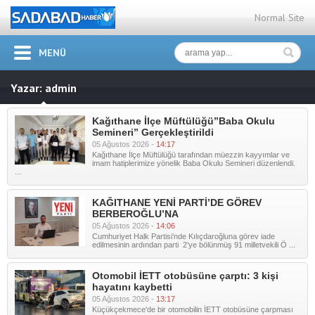
Normal Site
MENÜ
Yazar: admin
Kağıthane İlçe Müftülüğü”Baba Okulu
Semineri” Gerçekleştirildi
05 Ağustos 2026 -
14:17
Kağıthane İlçe Müftülüğü tarafından müezzin kayyımlar ve
imam hatiplerimize yönelik Baba Okulu Semineri düzenlendi.
...
KAĞITHANE YENİ PARTİ’DE GÖREV
BERBEROĞLU’NA
05 Ağustos 2026 -
14:06
Cumhuriyet Halk Partisi’nde Kılıçdaroğluna görev iade
edilmesinin ardından parti 2’ye bölünmüş 91 milletvekili Ö ...
Otomobil İETT otobüsüne çarptı: 3 kişi
hayatını kaybetti
05 Ağustos 2026 -
13:17
Küçükçekmece'de bir otomobilin İETT otobüsüne çarpması