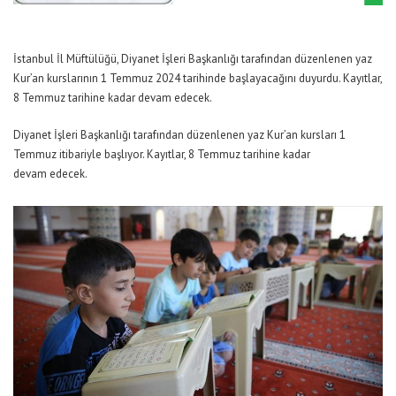
İstanbul İl Müftülüğü, Diyanet İşleri Başkanlığı tarafından düzenlenen yaz
Kur’an kurslarının 1 Temmuz 2024 tarihinde başlayacağını duyurdu. Kayıtlar,
8 Temmuz tarihine kadar devam edecek.
Diyanet İşleri Başkanlığı tarafından düzenlenen yaz Kur’an kursları 1
Temmuz itibariyle başlıyor. Kayıtlar, 8 Temmuz tarihine kadar
devam edecek.