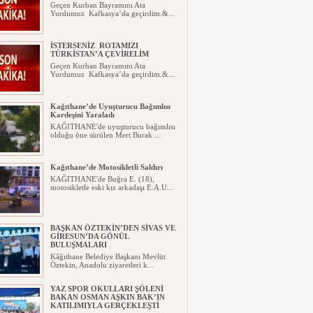
Geçen Kurban Bayramını Ata
Yurdumuz Kafkasya’da geçirdim.&...
İSTERSENİZ ROTAMIZI
TÜRKİSTAN’A ÇEVİRELİM
Geçen Kurban Bayramını Ata
Yurdumuz Kafkasya’da geçirdim.&...
Kağıthane’de Uyuşturucu Bağımlısı
Kardeşini Yaraladı
KAĞITHANE'de uyuşturucu bağımlısı
olduğu öne sürülen Mert Burak ...
Kağıthane’de Motosikletli Saldırı
KAĞITHANE'de Buğra E. (18),
motosikletle eski kız arkadaşı E.A.U...
BAŞKAN ÖZTEKİN’DEN SİVAS VE
GİRESUN’DA GÖNÜL
BULUŞMALARI
Kâğıthane Belediye Başkanı Mevlüt
Öztekin, Anadolu ziyaretleri k...
YAZ SPOR OKULLARI ŞÖLENİ
BAKAN OSMAN AŞKIN BAK’IN
KATILIMIYLA GERÇEKLEŞTİ