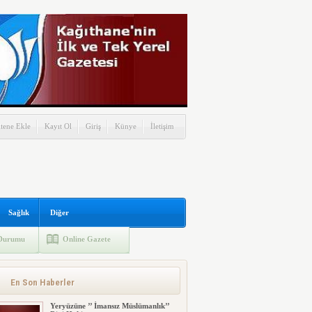
itene Ekle
Kayıt Ol
Giriş
Künye
İletişim
Sağlık
Diğer
Durumu
Online Gazete
En Son Haberler
Yeryüzüne ’’ İmansız Müslümanlık’’