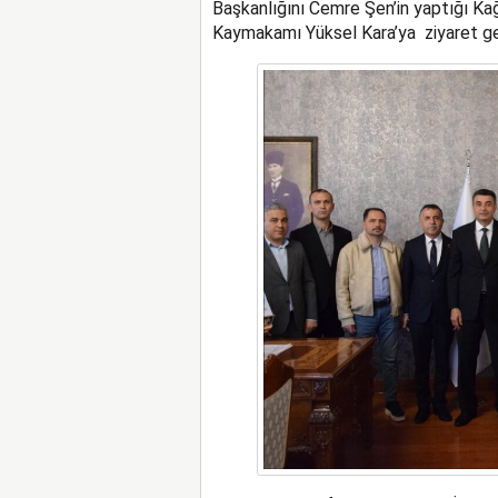
Başkanlığını Cemre Şen’in yaptığı Ka
Kaymakamı Yüksel Kara’ya ziyaret ger