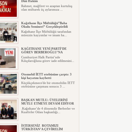
Dini Hakim
Rahmet, mağfiret ve azaptan kurtuluş
olan mübarek üç aylarımıza ...
Kağıthane İlçe Müftülüğü”Baba
Okulu Semineri” Gerçekleştirildi
Kağıthane İlçe Müftülüğü tarafından
müezzin kayyımlar ve imam ha...
KAĞITHANE YENİ PARTİ’DE
GÖREV BERBEROĞLU’NA
Cumhuriyet Halk Partisi’nde
Kılıçdaroğluna görev iade edilmesini...
Otomobil İETT otobüsüne çarptı: 3
kişi hayatını kaybetti
Küçükçekmece'de bir otomobilin İETT
otobüsüne çarpması sonucu 3 ...
BAŞKAN MUTLU: ÜYELERİNİ
MUTLU ETMEYE DEVAM EDİYOR
.Kağıthane’de 4 dönemdir Berberler ve
Kuaförler Odası başkanlığı...
İSTERSENİZ ROTAMIZI
TÜRKİSTAN’A ÇEVİRELİM