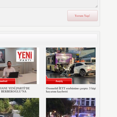
stanbul
Asayiş
ANE YENİ PARTİ’DE
Otomobil İETT otobüsüne çarptı: 3 kişi
 BERBEROĞLU’NA
hayatını kaybetti