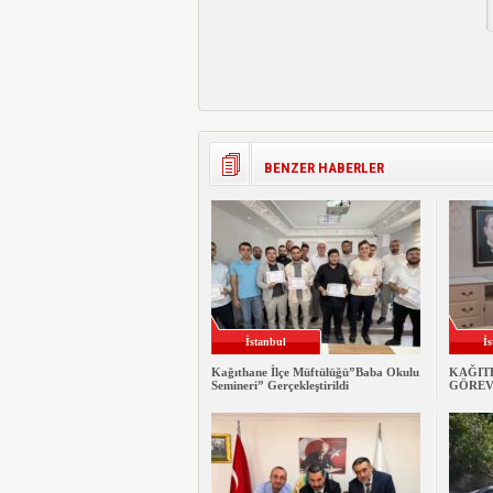
BENZER HABERLER
İstanbul
İ
Kağıthane İlçe Müftülüğü”Baba Okulu
KAĞITH
Semineri” Gerçekleştirildi
GÖREV