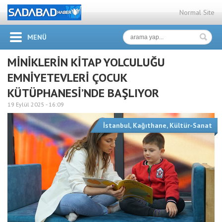
Normal Site
MENÜ
MİNİKLERİN KİTAP YOLCULUĞU
EMNİYETEVLERİ ÇOCUK
KÜTÜPHANESİ’NDE BAŞLIYOR
19 Eylül 2025 -
16:09
İstanbul
,
Kağıthane
,
Kültür-Sanat