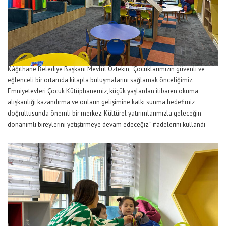
Kâğıthane Belediye Başkanı Mevlüt Öztekin, “Çocuklarımızın güvenli ve
eğlenceli bir ortamda kitapla buluşmalarını sağlamak önceliğimiz.
Emniyetevleri Çocuk Kütüphanemiz, küçük yaşlardan itibaren okuma
alışkanlığı kazandırma ve onların gelişimine katkı sunma hedefimiz
doğrultusunda önemli bir merkez. Kültürel yatırımlarımızla geleceğin
donanımlı bireylerini yetiştirmeye devam edeceğiz.” ifadelerini kullandı