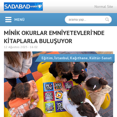
Normal Site
MENÜ
MİNİK OKURLAR EMNİYETEVLERİ’NDE
KİTAPLARLA BULUŞUYOR
12 Ağustos 2025 -
16:02
Eğitim
,
İstanbul
,
Kağıthane
,
Kültür-Sanat