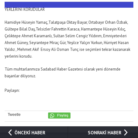
YERLERİNİ KORUDULAR
Hamidiye Hüseyin Yamaç,Talatpaşa Oktay Bayar, Ortabayır Orhan Özbak,
Gültepe Bilal Daş,Telsizler Fahrettin Karaca, Harmantepe Hüseyin Kılıç,
Çeliktepe Ahmet Karamanlı, Sultan Selim Cengiz Yıldırım, Emniyetevleri
Ahmet Güney, Seyrantepe Miraç Gür, Yeşilce Yalçın Vurkun, Hürriyet Hasan
Yaldız , Mehmet Akif Ersoy Ali Osman Tunç ise seçimleri tekrar kazanarak
yerlerini korudu.
Tüm muhtarlarımıza Sadabad Haber Gazetesi olarak yeni dönemde
başarılar diliyoruz.
Paylaşın:
Tweetle
ÖNCEKİ HABER
SONRAKİ HABER