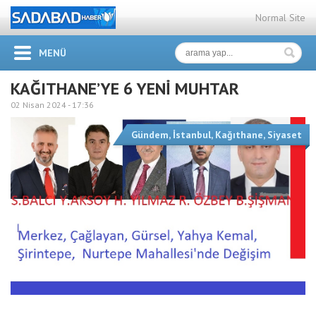
Normal Site
MENÜ
KAĞITHANE’YE 6 YENİ MUHTAR
02 Nisan 2024 -
17:36
Gündem
,
İstanbul
,
Kağıthane
,
Siyaset