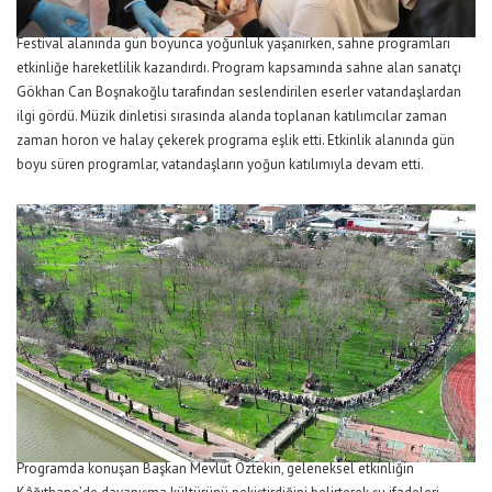
Festival alanında gün boyunca yoğunluk yaşanırken, sahne programları
etkinliğe hareketlilik kazandırdı. Program kapsamında sahne alan sanatçı
Gökhan Can Boşnakoğlu tarafından seslendirilen eserler vatandaşlardan
ilgi gördü. Müzik dinletisi sırasında alanda toplanan katılımcılar zaman
zaman horon ve halay çekerek programa eşlik etti. Etkinlik alanında gün
boyu süren programlar, vatandaşların yoğun katılımıyla devam etti.
Programda konuşan Başkan Mevlüt Öztekin, geleneksel etkinliğin