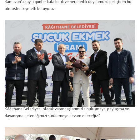
Ramazan’a sayılı günler kala birlik ve beraberlik duygumuzu pekiştiren bu
atmosferi kıymetli buluyoruz.
Kâğıthane Belediyesi olarak vatandaşlarımızla buluşmaya, paylaşma ve
dayanışma geleneğimizi sürdürmeye devam edeceğiz.”