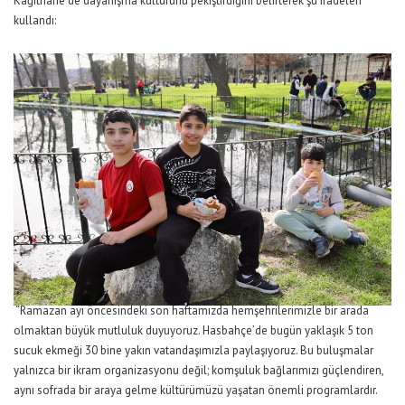
Kâğıthane’de dayanışma kültürünü pekiştirdiğini belirterek şu ifadeleri
kullandı:
“Ramazan ayı öncesindeki son haftamızda hemşehrilerimizle bir arada
olmaktan büyük mutluluk duyuyoruz. Hasbahçe’de bugün yaklaşık 5 ton
sucuk ekmeği 30 bine yakın vatandaşımızla paylaşıyoruz. Bu buluşmalar
yalnızca bir ikram organizasyonu değil; komşuluk bağlarımızı güçlendiren,
aynı sofrada bir araya gelme kültürümüzü yaşatan önemli programlardır.