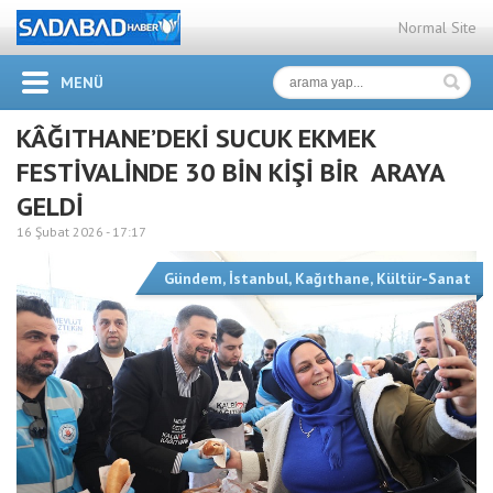
Normal Site
MENÜ
KÂĞITHANE’DEKİ SUCUK EKMEK
FESTİVALİNDE 30 BİN KİŞİ BİR ARAYA
GELDİ
16 Şubat 2026 -
17:17
Gündem
,
İstanbul
,
Kağıthane
,
Kültür-Sanat