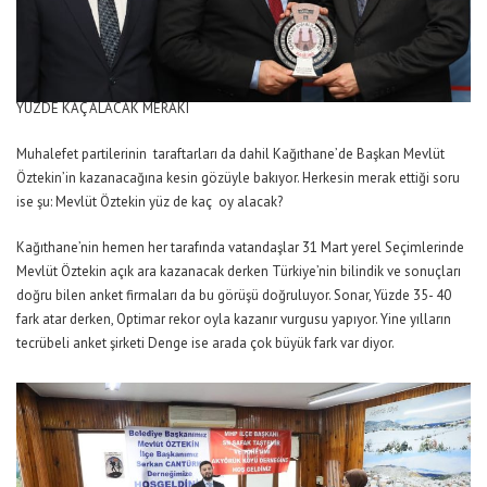
YÜZDE KAÇ ALACAK MERAKI
Muhalefet partilerinin taraftarları da dahil Kağıthane’de Başkan Mevlüt
Öztekin’in kazanacağına kesin gözüyle bakıyor. Herkesin merak ettiği soru
ise şu: Mevlüt Öztekin yüz de kaç oy alacak?
Kağıthane’nin hemen her tarafında vatandaşlar 31 Mart yerel Seçimlerinde
Mevlüt Öztekin açık ara kazanacak derken Türkiye’nin bilindik ve sonuçları
doğru bilen anket firmaları da bu görüşü doğruluyor. Sonar, Yüzde 35- 40
fark atar derken, Optimar rekor oyla kazanır vurgusu yapıyor. Yine yılların
tecrübeli anket şirketi Denge ise arada çok büyük fark var diyor.