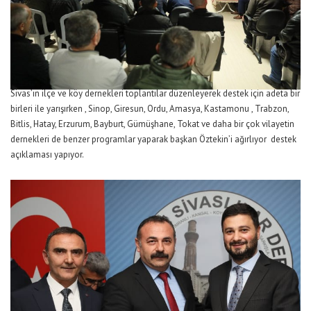
Sivas’ın ilçe ve köy dernekleri toplantılar düzenleyerek destek için adeta bir
birleri ile yarışırken , Sinop, Giresun, Ordu, Amasya, Kastamonu , Trabzon,
Bitlis, Hatay, Erzurum, Bayburt, Gümüşhane, Tokat ve daha bir çok vilayetin
dernekleri de benzer programlar yaparak başkan Öztekin’i ağırlıyor destek
açıklaması yapıyor.