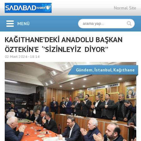
Normal Site
MENÜ
KAĞITHANE’DEKİ ANADOLU BAŞKAN
ÖZTEKİN’E ‘’SİZİNLEYİZ DİYOR’’
02 Mart 2024 -
18:14
Gündem
,
İstanbul
,
Kağıthane