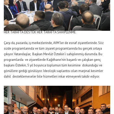
HER TARAFTA DESTEK HER TARAFTA SAHİPLENME
Çarşı da, pazarda, iş merkezlerinde, AVM’ler de esnaf ziyaretlerinde. Söz
sizde programlarında ve tüm ziyaret programlarında bu gerçek ortaya
çıkıyor. Vatandaşlar, Başkan Mevlüt Öztekin’i sahiplenmiş durumda. Bu
programlarda ve ziyaretlerde Kağıthane’nin başarılı ve çalışkan genç
başkanı Öztekin, 5 yıl boyunca toplumun tüm kesimine dokunduğu ve
gönüllere girdiği görülüyor. İdeolojik saplantısı olan marjinal kesimler
dahil desteklemeseler bile hizmetleri inkar etmeyerek takdir ediyor.