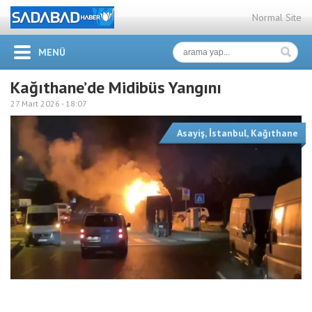
Normal Site
MENÜ
Kağıthane’de Midibüs Yangını
27 Mart 2026 -
18:07
Asayiş
,
İstanbul
,
Kağıthane