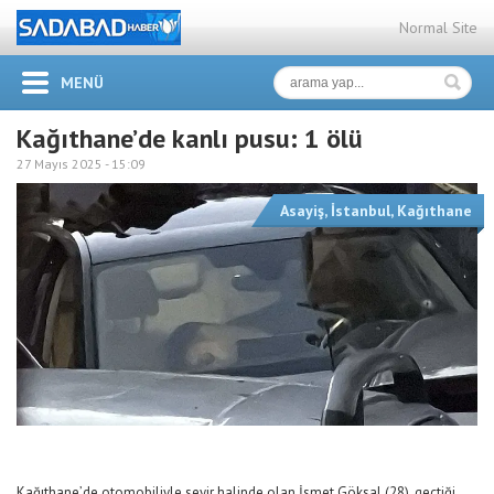
Normal Site
MENÜ
Kağıthane’de kanlı pusu: 1 ölü
27 Mayıs 2025 -
15:09
Asayiş
,
İstanbul
,
Kağıthane
Kağıthane’de otomobiliyle seyir halinde olan İsmet Göksal (28), geçtiği