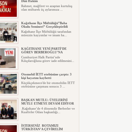
Dini Hakim
Rahmet, mağfiret ve azaptan kurtuluş
olan mübarek üç aylarımıza ...
Kağıthane İlçe Müftülüğü”Baba
Okulu Semineri” Gerçekleştirildi
Kağıthane İlçe Müftülüğü tarafından
müezzin kayyımlar ve imam ha...
KAĞITHANE YENİ PARTİ’DE
GÖREV BERBEROĞLU’NA
Cumhuriyet Halk Partisi’nde
Kılıçdaroğluna görev iade edilmesini...
Otomobil İETT otobüsüne çarptı: 3
kişi hayatını kaybetti
Küçükçekmece'de bir otomobilin İETT
otobüsüne çarpması sonucu 3 ...
BAŞKAN MUTLU: ÜYELERİNİ
MUTLU ETMEYE DEVAM EDİYOR
.Kağıthane’de 4 dönemdir Berberler ve
Kuaförler Odası başkanlığı...
İSTERSENİZ ROTAMIZI
TÜRKİSTAN’A ÇEVİRELİM