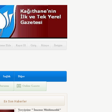
itene Ekle
Kayıt Ol
Giriş
Künye
İletişim
Sağlık
Diğer
Durumu
Online Gazete
En Son Haberler
Yeryüzüne ’’ İmansız Müslümanlık’’