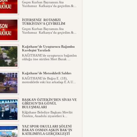
Geçen Kurban Bayramını Ata
Yurdumuz Kafkasya’da geçirdim.&...
İSTERSENİZ ROTAMIZI
TÜRKİSTAN’A ÇEVİRELİM
Geçen Kurban Bayramını Ata
Yurdumuz Kafkasya’da geçirdim.&...
Kağıthane’de Uyuşturucu Bağımlısı
Kardeşini Yaraladı
KAĞITHANE'de uyuşturucu bağımlısı
olduğu öne sürülen Mert Burak ...
Kağıthane’de Motosikletli Saldırı
KAĞITHANE'de Buğra E. (18),
motosikletle eski kız arkadaşı E.A.U...
BAŞKAN ÖZTEKİN’DEN SİVAS VE
GİRESUN’DA GÖNÜL
BULUŞMALARI
Kâğıthane Belediye Başkanı Mevlüt
Öztekin, Anadolu ziyaretleri k...
YAZ SPOR OKULLARI ŞÖLENİ
BAKAN OSMAN AŞKIN BAK’IN
KATILIMIYLA GERÇEKLEŞTİ