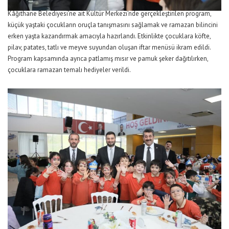
Kâğıthane Belediyesi’ne ait Kültür Merkezi’nde gerçekleştirilen program,
küçük yaştaki çocukların oruçla tanışmasını sağlamak ve ramazan bilincini
erken yaşta kazandırmak amacıyla hazırlandı. Etkinlikte çocuklara köfte,
pilav, patates, tatlı ve meyve suyundan oluşan iftar menüsü ikram edildi.
Program kapsamında ayrıca patlamış mısır ve pamuk şeker dağıtılırken,
çocuklara ramazan temalı hediyeler verildi.