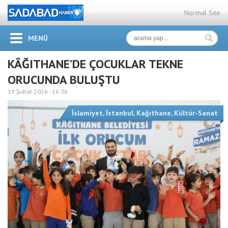
Normal Site
MENÜ
KÂĞITHANE’DE ÇOCUKLAR TEKNE
ORUCUNDA BULUŞTU
19 Şubat 2026 -
16:36
İslamiyet
,
İstanbul
,
Kağıthane
,
Kültür-Sanat