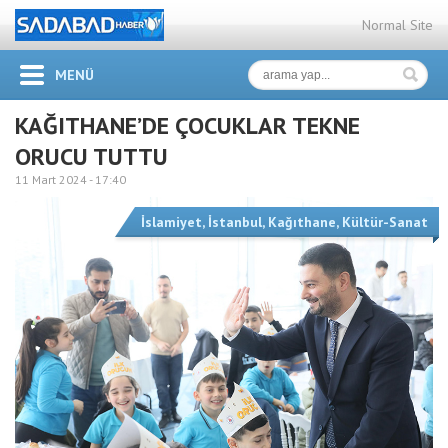
Normal Site
MENÜ
KAĞITHANE’DE ÇOCUKLAR TEKNE
ORUCU TUTTU
11 Mart 2024 -
17:40
İslamiyet
,
İstanbul
,
Kağıthane
,
Kültür-Sanat