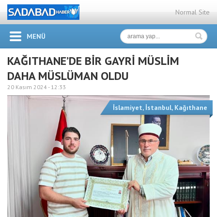
Normal Site
MENÜ
KAĞITHANE’DE BİR GAYRİ MÜSLİM
DAHA MÜSLÜMAN OLDU
20 Kasım 2024 -
12:33
İslamiyet
,
İstanbul
,
Kağıthane