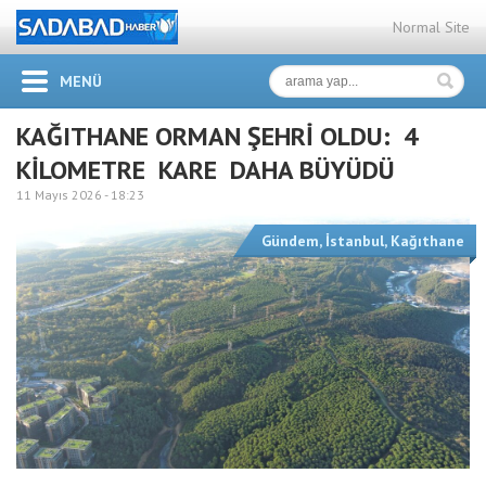
Normal Site
MENÜ
KAĞITHANE ORMAN ŞEHRİ OLDU: 4
KİLOMETRE KARE DAHA BÜYÜDÜ
11 Mayıs 2026 -
18:23
Gündem
,
İstanbul
,
Kağıthane