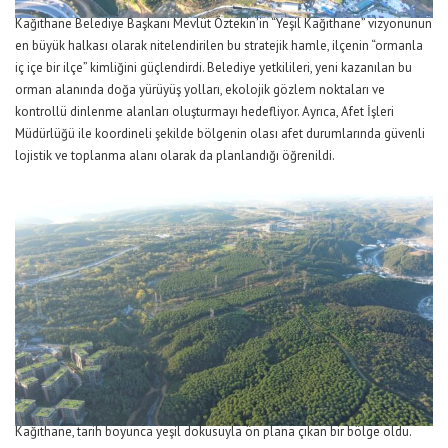
Kağıthane Belediye Başkanı Mevlüt Öztekin’in “Yeşil Kağıthane” vizyonunun
en büyük halkası olarak nitelendirilen bu stratejik hamle, ilçenin “ormanla
iç içe bir ilçe” kimliğini güçlendirdi. Belediye yetkilileri, yeni kazanılan bu
orman alanında doğa yürüyüş yolları, ekolojik gözlem noktaları ve
kontrollü dinlenme alanları oluşturmayı hedefliyor. Ayrıca, Afet İşleri
Müdürlüğü ile koordineli şekilde bölgenin olası afet durumlarında güvenli
lojistik ve toplanma alanı olarak da planlandığı öğrenildi.
Kağıthane, tarih boyunca yeşil dokusuyla ön plana çıkan bir bölge oldu.