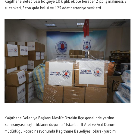
Kağıthane Belediyesi bölgeye 10 kişilik ekiple beraber 2 jcb iş makinesi, 2
su tankeri, 5 ton gıda kolisi ve 125 adet battaniye sevk etti.
Kağıthane Belediye Başkanı Mevlüt Öztekin ilçe genelinde yardım
kampanyası başlattıklarını duyurdu: ” İstanbul İl Afet ve Acil Durum
Müdürlüğü koordinasyonunda Kağıthane Belediyesi olarak yardım