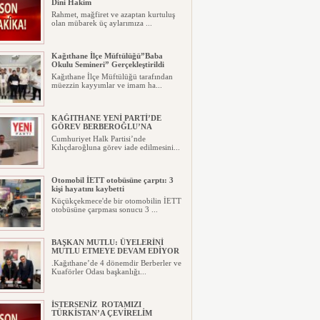
Dini Hakim
Rahmet, mağfiret ve azaptan kurtuluş
olan mübarek üç aylarımıza ...
Kağıthane İlçe Müftülüğü”Baba
Okulu Semineri” Gerçekleştirildi
Kağıthane İlçe Müftülüğü tarafından
müezzin kayyımlar ve imam ha...
KAĞITHANE YENİ PARTİ’DE
GÖREV BERBEROĞLU’NA
Cumhuriyet Halk Partisi’nde
Kılıçdaroğluna görev iade edilmesini...
Otomobil İETT otobüsüne çarptı: 3
kişi hayatını kaybetti
Küçükçekmece'de bir otomobilin İETT
otobüsüne çarpması sonucu 3 ...
BAŞKAN MUTLU: ÜYELERİNİ
MUTLU ETMEYE DEVAM EDİYOR
.Kağıthane’de 4 dönemdir Berberler ve
Kuaförler Odası başkanlığı...
İSTERSENİZ ROTAMIZI
TÜRKİSTAN’A ÇEVİRELİM