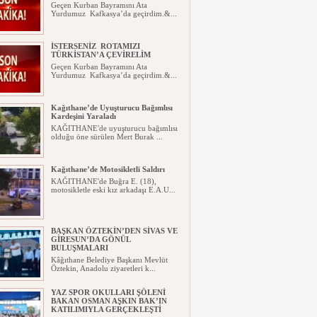
Geçen Kurban Bayramını Ata
Yurdumuz Kafkasya’da geçirdim.&...
İSTERSENİZ ROTAMIZI
TÜRKİSTAN’A ÇEVİRELİM
Geçen Kurban Bayramını Ata
Yurdumuz Kafkasya’da geçirdim.&...
Kağıthane’de Uyuşturucu Bağımlısı
Kardeşini Yaraladı
KAĞITHANE'de uyuşturucu bağımlısı
olduğu öne sürülen Mert Burak ...
Kağıthane’de Motosikletli Saldırı
KAĞITHANE'de Buğra E. (18),
motosikletle eski kız arkadaşı E.A.U...
BAŞKAN ÖZTEKİN’DEN SİVAS VE
GİRESUN’DA GÖNÜL
BULUŞMALARI
Kâğıthane Belediye Başkanı Mevlüt
Öztekin, Anadolu ziyaretleri k...
YAZ SPOR OKULLARI ŞÖLENİ
BAKAN OSMAN AŞKIN BAK’IN
KATILIMIYLA GERÇEKLEŞTİ