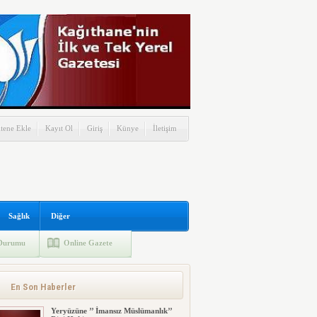
itene Ekle
Kayıt Ol
Giriş
Künye
İletişim
Sağlık
Diğer
Durumu
Online Gazete
En Son Haberler
Yeryüzüne ’’ İmansız Müslümanlık’’