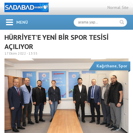
Normal Site
MENÜ
HÜRRİYET’E YENİ BİR SPOR TESİSİ
AÇILIYOR
17 Ekim 2022 -
13:55
Kağıthane
,
Spor