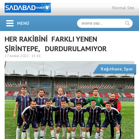
Normal Site
MENÜ
HER RAKİBİNİ FARKLI YENEN
ŞİRİNTEPE, DURDURULAMIYOR
27 Aralık 2022 -
15:41
Kağıthane
,
Spor