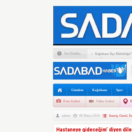
Son Dakika
Kağıthane İlçe Müftülüğü”
KAĞITHANE YENİ PAR
Otomobil İETT otobüsüne ça
BAŞKAN MUTLU: ÜYEL
İSTERSENİZ ROTAMIZI
İSTERSENİZ ROTAMIZI
Kağıthane’de Uyuşturucu B
Gündem
Kağıthane
Spor
Kağıthane’de Motosikletli S
BAŞKAN ÖZTEKİN’DEN
Foto Galeri
Video Galeri
F
YAZ SPOR OKULLARI Ş
GERÇEKLEŞTİ
admin
08 Mayıs 2024
Asayiş
,
Genel
,
İs
Hastaneye gideceğim’ diyen dilen