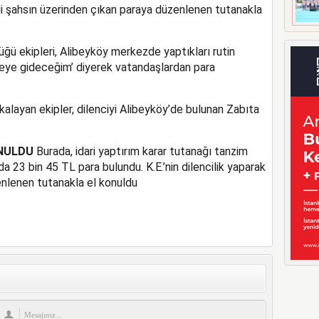
li şahsın üzerinden çıkan paraya düzenlenen tutanakla
ğü ekipleri, Alibeyköy merkezde yaptıkları rutin
neye gideceğim’ diyerek vatandaşlardan para
kalayan ekipler, dilenciyi Alibeyköy’de bulunan Zabıta
ONULDU
Burada, idari yaptırım karar tutanağı tanzim
da 23 bin 45 TL para bulundu. K.E.’nin dilencilik yaparak
enlenen tutanakla el konuldu