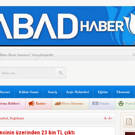
S
Baba Okulu Semineri” Gerçekleştirildi
Tİ’DE GÖREV BERBEROĞLU’NA
rptı: 3 kişi hayatını kaybetti
ERİNİ MUTLU ETMEYE DEVAM EDİYOR
 TÜRKİSTAN’A ÇEVİRELİM
 TÜRKİSTAN’A ÇEVİRELİM
ağımlısı Kardeşini Yaraladı
Siyaset
Kültür-Sanat
Asayiş
Arşiv Haberleri
Eğitim
Ekonomi
aldırı
 SİVAS VE GİRESUN’DA GÖNÜL BULUŞMALARI
irma Rehberi
İlanlar
Hava Durumu
Finans
Puan 
ÖLENİ BAKAN OSMAN AŞKIN BAK’IN KATILIMIYLA
tanbul
,
Kağıthane
A-
A+
cinin üzerinden 23 bin TL çıktı