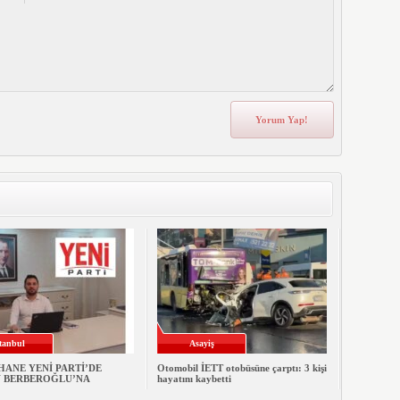
stanbul
Asayiş
ANE YENİ PARTİ’DE
Otomobil İETT otobüsüne çarptı: 3 kişi
 BERBEROĞLU’NA
hayatını kaybetti