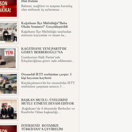
Dini Hakim
Rahmet, mağfiret ve azaptan kurtuluş
olan mübarek üç aylarımıza ...
Kağıthane İlçe Müftülüğü”Baba
Okulu Semineri” Gerçekleştirildi
Kağıthane İlçe Müftülüğü tarafından
müezzin kayyımlar ve imam ha...
KAĞITHANE YENİ PARTİ’DE
GÖREV BERBEROĞLU’NA
Cumhuriyet Halk Partisi’nde
Kılıçdaroğluna görev iade edilmesini...
Otomobil İETT otobüsüne çarptı: 3
kişi hayatını kaybetti
Küçükçekmece'de bir otomobilin İETT
otobüsüne çarpması sonucu 3 ...
BAŞKAN MUTLU: ÜYELERİNİ
MUTLU ETMEYE DEVAM EDİYOR
.Kağıthane’de 4 dönemdir Berberler ve
Kuaförler Odası başkanlığı...
İSTERSENİZ ROTAMIZI
TÜRKİSTAN’A ÇEVİRELİM