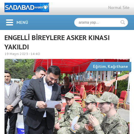
Normal Site
MENÜ
ENGELLİ BİREYLERE ASKER KINASI
YAKILDI
19 Mayıs 2023 -
14:40
Eğitim
,
Kağıthane