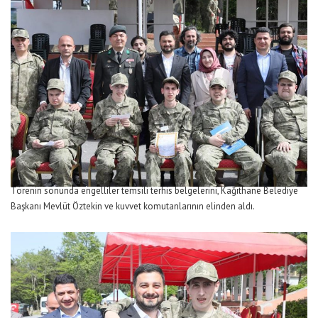
Törenin sonunda engelliler temsili terhis belgelerini, Kağıthane Belediye
Başkanı Mevlüt Öztekin ve kuvvet komutanlarının elinden aldı.