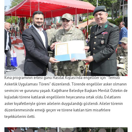
Kına programının ertesi günü Hasdal Kışlası’nda engelliler için “Temsili
Askerlik Uygulaması Töreni” düzenlendi. Törende engelliler asker olmanın
sevincini ve gururunu yaşadı. Kağıthane Belediye Başkanı Mevlüt Öztekin de
kışladaki törene katılarak engellilerin heyecanına ortak oldu. Evlatlarını
asker kıyafetleriyle gören ailelerin duygulandığı gözlendi. Aileler törenin
düzenlenmesinde emeği geçen ve törene katılan tüm misafirlere
teşekkürlerini iletti.