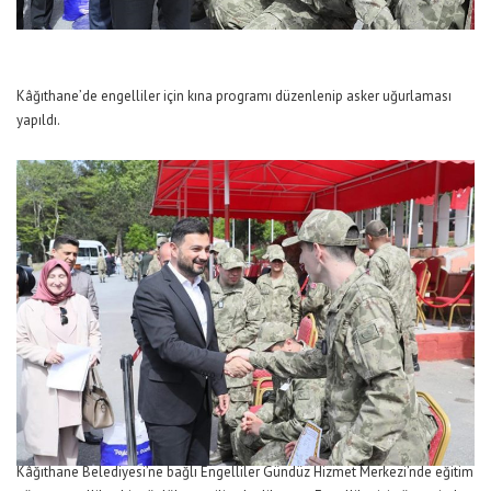
Kâğıthane’de engelliler için kına programı düzenlenip asker uğurlaması
yapıldı.
Kâğıthane Belediyesi’ne bağlı Engelliler Gündüz Hizmet Merkezi’nde eğitim