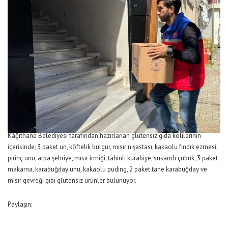
Kâğıthane Belediyesi tarafından hazırlanan glütensiz gıda kolilerinin
içerisinde; 3 paket un, köftelik bulgur, mısır nişastası, kakaolu fındık ezmesi,
pirinç unu, arpa şehriye, mısır irmiği, tahinli kurabiye, susamlı çubuk, 3 paket
makarna, karabuğday unu, kakaolu puding, 2 paket tane karabuğday ve
mısır gevreği gibi glütensiz ürünler bulunuyor.
Paylaşın: