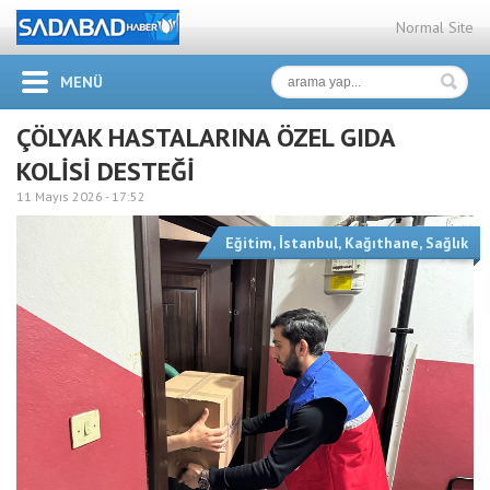
Normal Site
MENÜ
ÇÖLYAK HASTALARINA ÖZEL GIDA
KOLİSİ DESTEĞİ
11 Mayıs 2026 -
17:52
Eğitim
,
İstanbul
,
Kağıthane
,
Sağlık