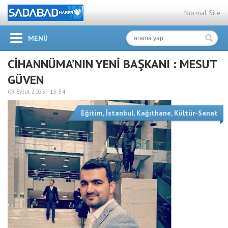
Normal Site
MENÜ
CİHANNÜMA’NIN YENİ BAŞKANI : MESUT
GÜVEN
09 Eylül 2025 -
15:54
Eğitim
,
İstanbul
,
Kağıthane
,
Kültür-Sanat