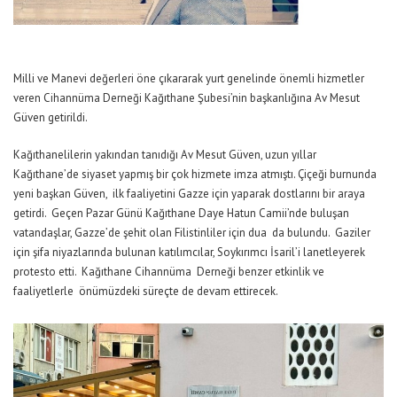
Milli ve Manevi değerleri öne çıkararak yurt genelinde önemli hizmetler
veren Cihannüma Derneği Kağıthane Şubesi’nin başkanlığına Av Mesut
Güven getirildi.
Kağıthanelilerin yakından tanıdığı Av Mesut Güven, uzun yıllar
Kağıthane’de siyaset yapmış bir çok hizmete imza atmıştı. Çiçeği burnunda
yeni başkan Güven, ilk faaliyetini Gazze için yaparak dostlarını bir araya
getirdi. Geçen Pazar Günü Kağıthane Daye Hatun Camii’nde buluşan
vatandaşlar, Gazze’de şehit olan Filistinliler için dua da bulundu. Gaziler
için şifa niyazlarında bulunan katılımcılar, Soykırımcı İsaril’i lanetleyerek
protesto etti. Kağıthane Cihannüma Derneği benzer etkinlik ve
faaliyetlerle önümüzdeki süreçte de devam ettirecek.