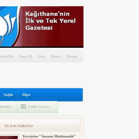
itene Ekle
Kayıt Ol
Giriş
Künye
İletişim
Sağlık
Diğer
Durumu
Online Gazete
En Son Haberler
Yeryüzüne ’’ İmansız Müslümanlık’’