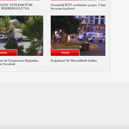
ANE YENİ PARTİ’DE
Otomobil İETT otobüsüne çarptı: 3 kişi
 BERBEROĞLU’NA
hayatını kaybetti
Asayiş
Asayiş
ne’de Uyuşturucu Bağımlısı
Kağıthane’de Motosikletli Saldırı
ni Yaraladı