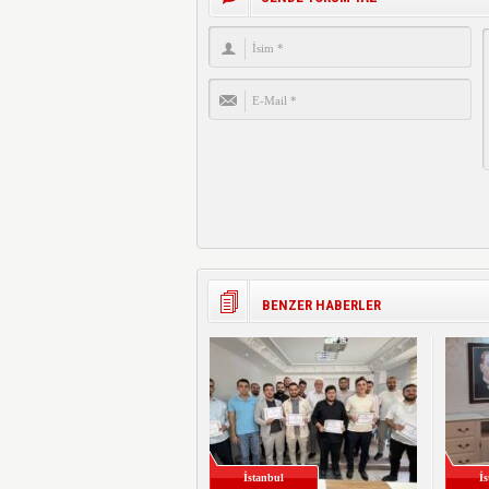
BENZER HABERLER
İstanbul
İ