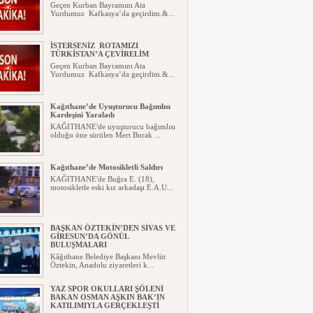
Geçen Kurban Bayramını Ata
Yurdumuz Kafkasya’da geçirdim.&...
İSTERSENİZ ROTAMIZI
TÜRKİSTAN’A ÇEVİRELİM
Geçen Kurban Bayramını Ata
Yurdumuz Kafkasya’da geçirdim.&...
Kağıthane’de Uyuşturucu Bağımlısı
Kardeşini Yaraladı
KAĞITHANE'de uyuşturucu bağımlısı
olduğu öne sürülen Mert Burak ...
Kağıthane’de Motosikletli Saldırı
KAĞITHANE'de Buğra E. (18),
motosikletle eski kız arkadaşı E.A.U...
BAŞKAN ÖZTEKİN’DEN SİVAS VE
GİRESUN’DA GÖNÜL
BULUŞMALARI
Kâğıthane Belediye Başkanı Mevlüt
Öztekin, Anadolu ziyaretleri k...
YAZ SPOR OKULLARI ŞÖLENİ
BAKAN OSMAN AŞKIN BAK’IN
KATILIMIYLA GERÇEKLEŞTİ