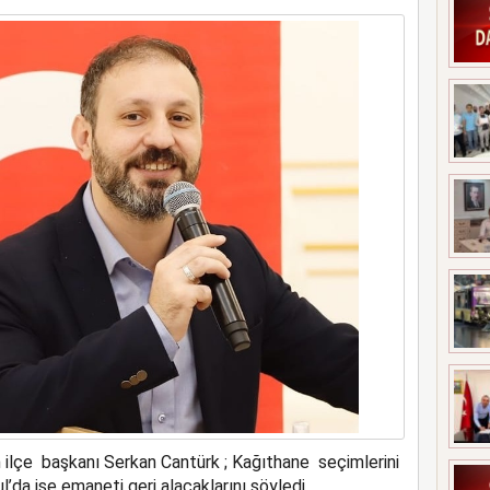
n ilçe başkanı Serkan Cantürk ; Kağıthane seçimlerini
l’da ise emaneti geri alacaklarını söyledi.