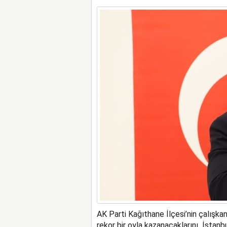
AK Parti Kağıthane İlçesi’nin çalışka
rekor bir oyla kazanacaklarını İstanbu