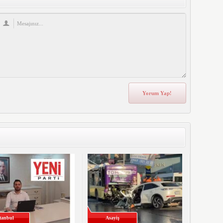
stanbul
Asayiş