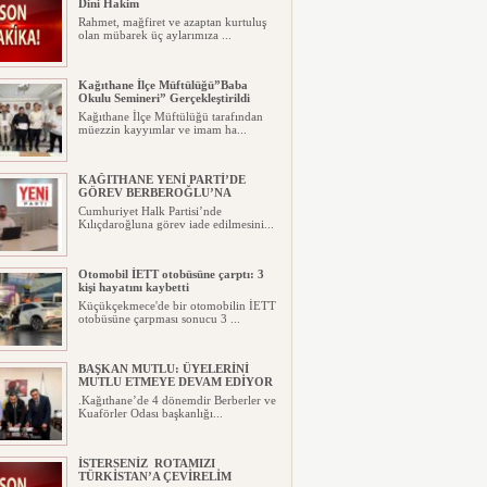
Dini Hakim
Rahmet, mağfiret ve azaptan kurtuluş
olan mübarek üç aylarımıza ...
Kağıthane İlçe Müftülüğü”Baba
Okulu Semineri” Gerçekleştirildi
Kağıthane İlçe Müftülüğü tarafından
müezzin kayyımlar ve imam ha...
KAĞITHANE YENİ PARTİ’DE
GÖREV BERBEROĞLU’NA
Cumhuriyet Halk Partisi’nde
Kılıçdaroğluna görev iade edilmesini...
Otomobil İETT otobüsüne çarptı: 3
kişi hayatını kaybetti
Küçükçekmece'de bir otomobilin İETT
otobüsüne çarpması sonucu 3 ...
BAŞKAN MUTLU: ÜYELERİNİ
MUTLU ETMEYE DEVAM EDİYOR
.Kağıthane’de 4 dönemdir Berberler ve
Kuaförler Odası başkanlığı...
İSTERSENİZ ROTAMIZI
TÜRKİSTAN’A ÇEVİRELİM