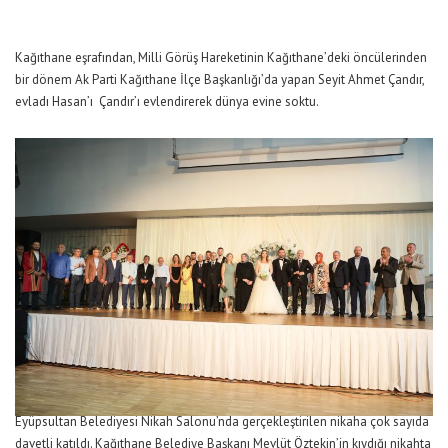
Kağıthane eşrafından, Milli Görüş Hareketinin Kağıthane’deki öncülerinden
bir dönem Ak Parti Kağıthane İlçe Başkanlığı’da yapan Seyit Ahmet Çandır,
evladı Hasan’ı Çandır’ı evlendirerek dünya evine soktu.
Eyüpsultan Belediyesi Nikah Salonu’nda gerçekleştirilen nikaha çok sayıda
davetli katıldı. Kağıthane Belediye Başkanı Mevlüt Öztekin’in kıydığı nikahta