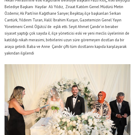
Nikah Merasimine eski Kağıthane Belediye Başkanı Fazlı Kılıç, eski Beyoğlu
Belediye Başkanı Haydar Ali Yıldız, Ziraat Katılım Genel Müdürü Metin
Özdemir, Ak Parti’nin Kağıthane Sarıyer, Beşiktaş ilçe başkanları Serkan
Cantürk, Yıldırım Turan, Halil İbrahim Kurşun, Gazetemizin Genel Yayın
Yönetmeni Cemil Öğütcü’de eşlik etti. Seyit Ahmet Çandır’ın beraber
siyaset yaptığı çok sayıda il, ilçe yöneticisi eski ve yeni meclis üyelerinin de
katıldığı nikah merasimi, birbirlerini uzun süre göremeyen dostları da bir
araya getirdi. Baba ve Anne Çandır çifti tüm dostlarını kapıda karşılayarak
yakından ilgilendi