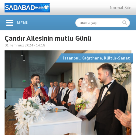
Normal Site
MENÜ
Çandır Ailesinin mutlu Günü
01 Temmuz 2024 -
14:18
İstanbul
,
Kağıthane
,
Kültür-Sanat