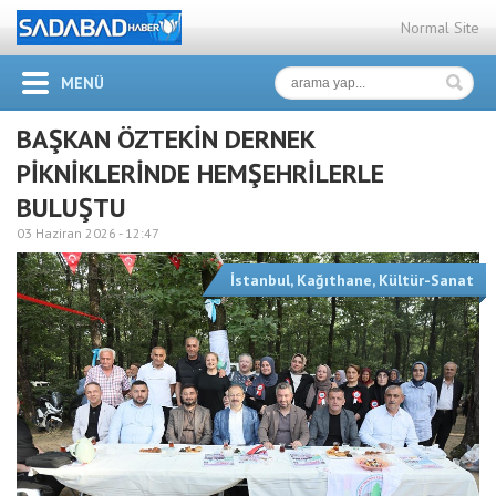
Normal Site
MENÜ
BAŞKAN ÖZTEKİN DERNEK
PİKNİKLERİNDE HEMŞEHRİLERLE
BULUŞTU
03 Haziran 2026 -
12:47
İstanbul
,
Kağıthane
,
Kültür-Sanat