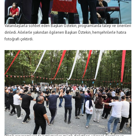
Vatandaşlarla sohbet eden Başkan Öztekin, programlarda talep ve önerileri
dinledi. Ailelerle yakından ilgilenen Başkan Öztekin, hemşehrilerle hatıra
fotoğrafı çektirdi.