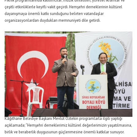
Piknik programlarında katılımcılar; müzik dinletileri, yöresel ikramlar ve
çeşitli etkinliklerle keyifli vakit geçirdi. Hemşehri derneklerinin kültürel
dayanışmaya önemli katkı sunduğunu belirten vatandaşlar
organizasyonlardan duydukları memnuniyeti dile getirdi.
Kâğıthane Belediye Başkanı Mevlüt Öztekin programlarla ilgili yaptığı
açıklamada; “Hemşehri derneklerimiz kültürel değerlerimizin yaşatılmasına,
birlik ve beraberlik duygusunun güçlenmesine önemli katkılar sunuyor.