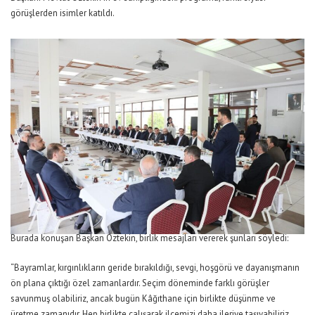
görüşlerden isimler katıldı.
Burada konuşan Başkan Öztekin, birlik mesajları vererek şunları söyledi:
“Bayramlar, kırgınlıkların geride bırakıldığı, sevgi, hoşgörü ve dayanışmanın
ön plana çıktığı özel zamanlardır. Seçim döneminde farklı görüşler
savunmuş olabiliriz, ancak bugün Kâğıthane için birlikte düşünme ve
üretme zamanıdır. Hep birlikte çalışarak ilçemizi daha ileriye taşıyabiliriz.