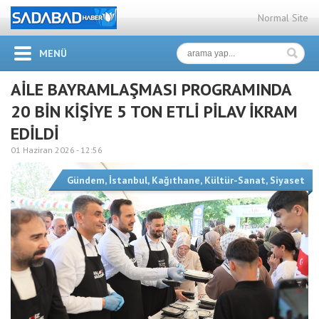
Normal Site
MENÜ
AİLE BAYRAMLAŞMASI PROGRAMINDA
20 BİN KİŞİYE 5 TON ETLİ PİLAV İKRAM
EDİLDİ
01 Haziran 2026 -
12:56
Gündem
,
İstanbul
,
Kağıthane
,
Kültür-Sanat
,
Siyaset