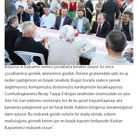
Biliyoruz ki bayramın sevinci çocuklarla beraber oluyor. Az önce
çocuklarımızı gördük, ailelerimizi gördük. Onların gözlerindeki ışıltı, bu işi
neden yaptığımızın en büyük cevabıdır. Bugün burada sadece yemek
dağıtmıyoruz; komşumuzla, dostumuzla, kardeşimizle kucaklaşıyoruz.
Cumhurbaşkanımız Recep Tayyip Erdoğan tarafından önümüzdeki on yılın
‘Aile Yılı’ ilan edilmesi vesilesiyle, biz de bu güzel bayramlaşmayı aile
kavramını pekiştirmek için bir fırsat bildik. Rabbim birliğimizi, beraberliğimizi
daim eylesin. Bu mübarek günde sizlerle bir arada olmak, sizlerin
mutluluğunu görmek benim için en büyük bayram hediyesidir. Kurban
Bayramımız mübarek olsun”.