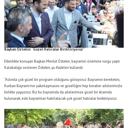
Başkan Öztekin: “Güzel Hatıralar Biriktiriyoruz”
Etkinlikte konuşan Başkan Mevlüt Öztekin, bayramın önemine vurgu yaptı.
Kalabalığa seslenen Öztekin, şu ifadeleri kullandı:
“Aslında çok güzel bir program olduğunu görüyoruz. Bayramın bereketini,
Kurban Bayramı’nın yakınlaşmasını ve güzelliğini hep beraber ailelerimizle
birlikte yaşıyoruz. Biz bu bayramda da ailelerimize güzel bir ikramda
bulunarak, eski bayramları hatırlatacak çok güzel hatıralar biriktiriyoruz.