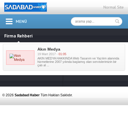
Normal Site
MENÜ
Firma Rehberi
Akın Medya
19 Mart 2017 -
01:05
AKIN MEDYA HAKKINDA Web Tasarım ve Yazılım alanında
hizmetlerine 2007 yılında başlamış olan servislerimizin bir
çatı al ...
© 2026
Sadabad Haber
Tüm Hakları Saklıdır.