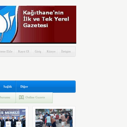
itene Ekle
Kayıt Ol
Giriş
Künye
İletişim
Sağlık
Diğer
Durumu
Online Gazete