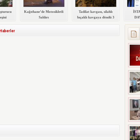
şturucu
Kağıthane’de Motosikletli
Tadilat kavgası, silahlı
İST
eşini
Saldırı
bıçaklı kavgaya döndü 3
DA
kişinin hayati tehlikesi
KATIL
devam ediyor
S
Haberler
MERKE