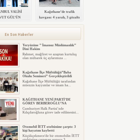
ANBUL VALİSİ
Kağıthane’de trafik
VUT GÜL’ÜN
kavgası: 4 yaralı, 3 gözaltı
IMIYLA SULTAN
ELİM POLİS
Zİ’NİN TEMELİ
En Son Haberler
ATILDI
Yeryüzüne ’’ İmansız Müslümanlık’’
Dini Hakim
Rahmet, mağfiret ve azaptan kurtuluş
olan mübarek üç aylarımıza ...
Kağıthane İlçe Müftülüğü”Baba
Okulu Semineri” Gerçekleştirildi
Kağıthane İlçe Müftülüğü tarafından
müezzin kayyımlar ve imam ha...
KAĞITHANE YENİ PARTİ’DE
GÖREV BERBEROĞLU’NA
Cumhuriyet Halk Partisi’nde
Kılıçdaroğluna görev iade edilmesini...
Otomobil İETT otobüsüne çarptı: 3
kişi hayatını kaybetti
Küçükçekmece'de bir otomobilin İETT
otobüsüne çarpması sonucu 3 ...