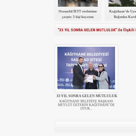
Otomobil İETT otobüsüne
Kağıthane’de Uyu
çarptı: 3 kişi hayatını
Bağımlısı Kard
kaybetti
Yaraladı
"33 YIL SONRA GELEN MUTLULUK" ile İlişkili 
33 YIL SONRA GELEN MUTLULUK
KAĞITHANE BELEDİYE BAŞKANI
MEVLÜT ÖZTEKİN KAĞITHANE’DE
OTUR...