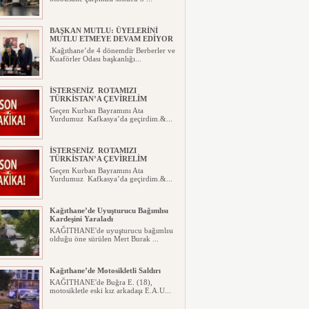
BAŞKAN MUTLU: ÜYELERİNİ
MUTLU ETMEYE DEVAM EDİYOR
.Kağıthane’de 4 dönemdir Berberler ve
Kuaförler Odası başkanlığı...
İSTERSENİZ ROTAMIZI
TÜRKİSTAN’A ÇEVİRELİM
Geçen Kurban Bayramını Ata
Yurdumuz Kafkasya’da geçirdim.&...
İSTERSENİZ ROTAMIZI
TÜRKİSTAN’A ÇEVİRELİM
Geçen Kurban Bayramını Ata
Yurdumuz Kafkasya’da geçirdim.&...
Kağıthane’de Uyuşturucu Bağımlısı
Kardeşini Yaraladı
KAĞITHANE'de uyuşturucu bağımlısı
olduğu öne sürülen Mert Burak ...
Kağıthane’de Motosikletli Saldırı
KAĞITHANE'de Buğra E. (18),
motosikletle eski kız arkadaşı E.A.U...