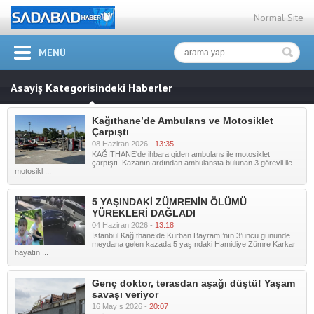
Normal Site
MENÜ
Asayiş Kategorisindeki Haberler
Kağıthane’de Ambulans ve Motosiklet
Çarpıştı
08 Haziran 2026 -
13:35
KAĞITHANE'de ihbara giden ambulans ile motosiklet
çarpıştı. Kazanın ardından ambulansta bulunan 3 görevli ile
motosikl ...
5 YAŞINDAKİ ZÜMRENİN ÖLÜMÜ
YÜREKLERİ DAĞLADI
04 Haziran 2026 -
13:18
İstanbul Kağıthane’de Kurban Bayramı’nın 3’üncü gününde
meydana gelen kazada 5 yaşındaki Hamidiye Zümre Karkar
hayatın ...
Genç doktor, terasdan aşağı düştü! Yaşam
savaşı veriyor
16 Mayıs 2026 -
20:07