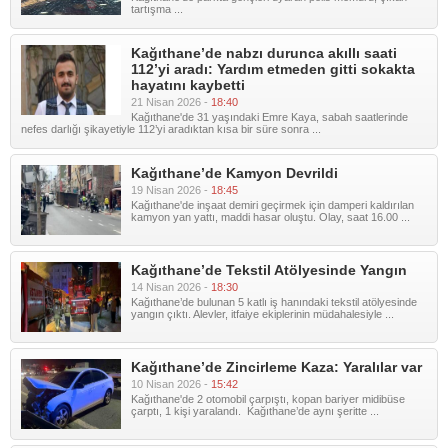
tartışma ...
Kağıthane’de nabzı durunca akıllı saati
112’yi aradı: Yardım etmeden gitti sokakta
hayatını kaybetti
21 Nisan 2026 -
18:40
Kağıthane'de 31 yaşındaki Emre Kaya, sabah saatlerinde
nefes darlığı şikayetiyle 112’yi aradıktan kısa bir süre sonra ...
Kağıthane’de Kamyon Devrildi
19 Nisan 2026 -
18:45
Kağıthane'de inşaat demiri geçirmek için damperi kaldırılan
kamyon yan yattı, maddi hasar oluştu. Olay, saat 16.00 ...
Kağıthane’de Tekstil Atölyesinde Yangın
14 Nisan 2026 -
18:30
Kağıthane’de bulunan 5 katlı iş hanındaki tekstil atölyesinde
yangın çıktı. Alevler, itfaiye ekiplerinin müdahalesiyle ...
Kağıthane’de Zincirleme Kaza: Yaralılar var
10 Nisan 2026 -
15:42
Kağıthane'de 2 otomobil çarpıştı, kopan bariyer midibüse
çarptı, 1 kişi yaralandı. Kağıthane’de aynı şeritte ...