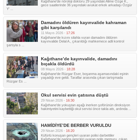
Kağıthane'de nöroloji doktoru 29 yaşındaki Alime Özge K.,
gece saatlerinde 36 yaşındaki avukat erkek arkadaşı Özgür
Y' ...
Damadını öldüren kayınvalide kahraman
gibi karşılandı
11 Mayıs 2026 -
17:26
Kağıthane'de kızını silahla vuran damadını öldüren
kayınvalide Delal A., çıkarıldığı mahkemece adli kontrol
şartıyla s ...
Kağıthane’de kayınvalide, damadını
bıçakla öldürdü
08 Mayıs 2026 -
18:28
Kağıthane'de Rüzgar Eser, boşanma aşamasındaki eşinin
yaşadığı eve geldi. Taraflar arasında çıkan tartışmada
Rüzgar Es ...
Okul servisi evin çatısına düştü
29 Nisan 2026 -
16:30
Kağıthane'de yokuştan aşağı inerken şoförünün direksiyon
hakimiyetini kaybettiği okul servisi önce takla attı, ardında ...
HAMİDİYE’DE BERBER VURULDU
29 Nisan 2026 -
16:20
Küfürlü konuşan gençleri uyaran polisi darbettiler
Kağıthane’de parkta gençleri uyaran polis memuru, çıkan