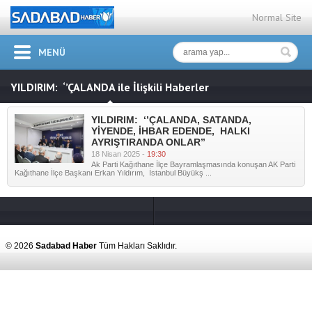
Normal Site
MENÜ
YILDIRIM: ‘’ÇALANDA ile İlişkili Haberler
YILDIRIM: ‘’ÇALANDA, SATANDA,
YİYENDE, İHBAR EDENDE, HALKI
AYRIŞTIRANDA ONLAR’’
18 Nisan 2025 -
19:30
Ak Parti Kağıthane İlçe Bayramlaşmasında konuşan AK Parti
Kağıthane İlçe Başkanı Erkan Yıldırım, İstanbul Büyükş ...
© 2026
Sadabad Haber
Tüm Hakları Saklıdır.