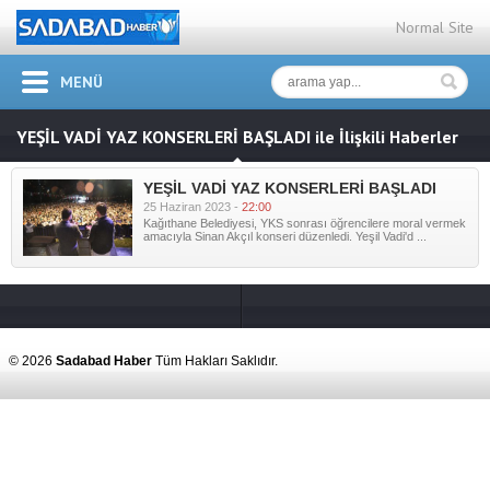
Normal Site
MENÜ
YEŞİL VADİ YAZ KONSERLERİ BAŞLADI ile İlişkili Haberler
YEŞİL VADİ YAZ KONSERLERİ BAŞLADI
25 Haziran 2023 -
22:00
Kağıthane Belediyesi, YKS sonrası öğrencilere moral vermek
amacıyla Sinan Akçıl konseri düzenledi. Yeşil Vadi'd ...
© 2026
Sadabad Haber
Tüm Hakları Saklıdır.