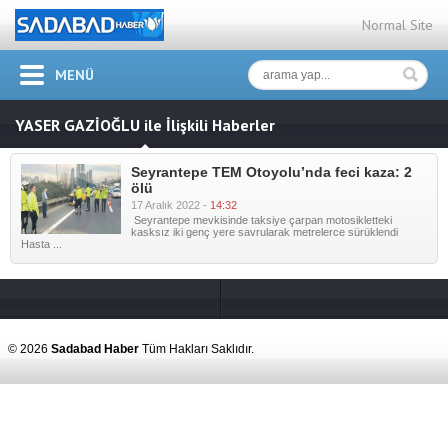
Normal Site
MENÜ
YASER GAZİOĞLU ile İlişkili Haberler
Seyrantepe TEM Otoyolu’nda feci kaza: 2
ölü
17 Aralık 2022 -
14:32
Seyrantepe mevkisinde taksiye çarpan motosikletteki
kasksız iki genç yere savrularak metrelerce sürüklendi
Hasta ...
© 2026
Sadabad Haber
Tüm Hakları Saklıdır.