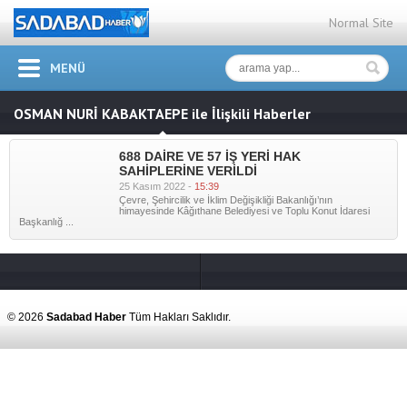
Normal Site
MENÜ
OSMAN NURİ KABAKTAEPE ile İlişkili Haberler
688 DAİRE VE 57 İŞ YERİ HAK
SAHİPLERİNE VERİLDİ
25 Kasım 2022 -
15:39
Çevre, Şehircilik ve İklim Değişikliği Bakanlığı’nın
himayesinde Kâğıthane Belediyesi ve Toplu Konut İdaresi
688 DAİRE VE 57
Başkanlığ ...
İŞ YERİ HAK
SAHİPLERİNE
VERİLDİ" />
© 2026
Sadabad Haber
Tüm Hakları Saklıdır.