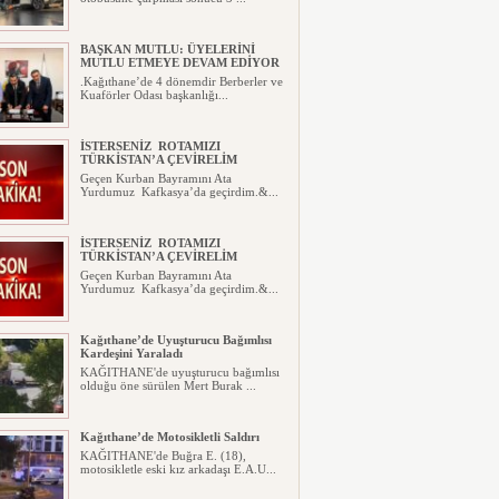
BAŞKAN MUTLU: ÜYELERİNİ
MUTLU ETMEYE DEVAM EDİYOR
.Kağıthane’de 4 dönemdir Berberler ve
Kuaförler Odası başkanlığı...
İSTERSENİZ ROTAMIZI
TÜRKİSTAN’A ÇEVİRELİM
Geçen Kurban Bayramını Ata
Yurdumuz Kafkasya’da geçirdim.&...
İSTERSENİZ ROTAMIZI
TÜRKİSTAN’A ÇEVİRELİM
Geçen Kurban Bayramını Ata
Yurdumuz Kafkasya’da geçirdim.&...
Kağıthane’de Uyuşturucu Bağımlısı
Kardeşini Yaraladı
KAĞITHANE'de uyuşturucu bağımlısı
olduğu öne sürülen Mert Burak ...
Kağıthane’de Motosikletli Saldırı
KAĞITHANE'de Buğra E. (18),
motosikletle eski kız arkadaşı E.A.U...