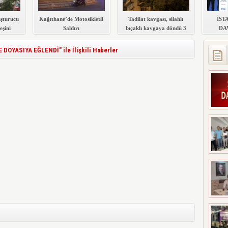
şturucu
Kağıthane’de Motosikletli
Tadilat kavgası, silahlı
İST
eşini
Saldırı
bıçaklı kavgaya döndü 3
DA
kişinin hayati tehlikesi
KATIL
devam ediyor
S
YASIYA EĞLENDİ" ile İlişkili Haberler
MERKE