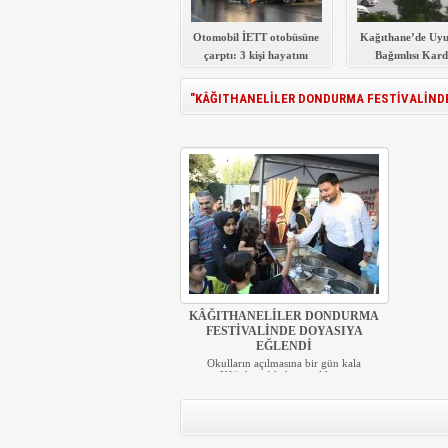
Otomobil İETT otobüsüne
Kağıthane’de Uyu
çarptı: 3 kişi hayatını
Bağımlısı Kard
kaybetti
Yaraladı
"KÂĞITHANELİLER DONDURMA FESTİVALİNDE DO
KÂĞITHANELİLER DONDURMA
FESTİVALİNDE DOYASIYA
EĞLENDİ
Okulların açılmasına bir gün kala
Kâğıthane’de hem veliler ...