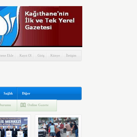
itene Ekle
Kayıt Ol
Giriş
Künye
İletişim
Sağlık
Diğer
Durumu
Online Gazete