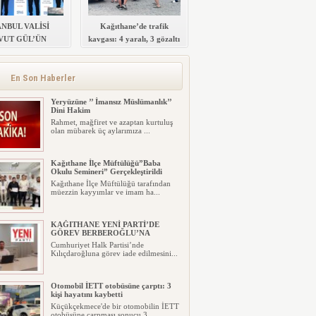
ANBUL VALİSİ
Kağıthane’de trafik
VUT GÜL’ÜN
kavgası: 4 yaralı, 3 gözaltı
IMIYLA SULTAN
ELİM POLİS
Zİ’NİN TEMELİ
En Son Haberler
ATILDI
Yeryüzüne ’’ İmansız Müslümanlık’’
Dini Hakim
Rahmet, mağfiret ve azaptan kurtuluş
olan mübarek üç aylarımıza ...
Kağıthane İlçe Müftülüğü”Baba
Okulu Semineri” Gerçekleştirildi
Kağıthane İlçe Müftülüğü tarafından
müezzin kayyımlar ve imam ha...
KAĞITHANE YENİ PARTİ’DE
GÖREV BERBEROĞLU’NA
Cumhuriyet Halk Partisi’nde
Kılıçdaroğluna görev iade edilmesini...
Otomobil İETT otobüsüne çarptı: 3
kişi hayatını kaybetti
Küçükçekmece'de bir otomobilin İETT
otobüsüne çarpması sonucu 3 ...