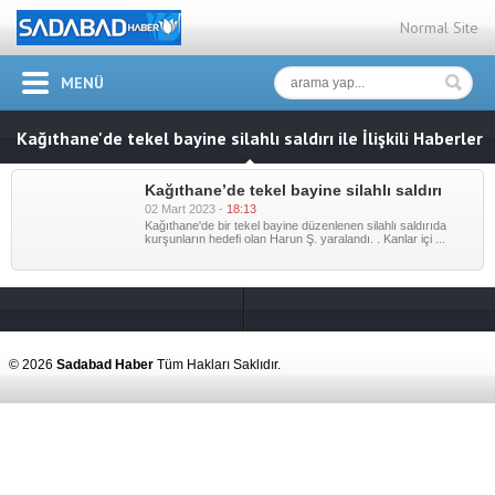
Normal Site
MENÜ
Kağıthane'de tekel bayine silahlı saldırı ile İlişkili Haberler
Kağıthane’de tekel bayine silahlı saldırı
02 Mart 2023 -
18:13
Kağıthane'de bir tekel bayine düzenlenen silahlı saldırıda
kurşunların hedefi olan Harun Ş. yaralandı. . Kanlar içi ...
Kağıthane’de
tekel bayine
silahlı saldırı" />
© 2026
Sadabad Haber
Tüm Hakları Saklıdır.