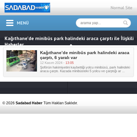
Normal Site
MENÜ
Kağıthane’de minibüs park halindeki araca çarptı ile İlişkili
Haberler
Kağıthane’de minibüs park halindeki araca
çarptı, 6 yaralı var
12 Kasım 2024 -
13:05
Şoförün hakimiyetini kaybettiği yolcu minibüsü, park halindeki
araca çarptı. Kazada minibüsteki 5 yolcu ve çarptığı ar ...
© 2026
Sadabad Haber
Tüm Hakları Saklıdır.