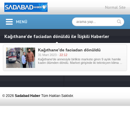
Normal Site
MENÜ
Kağıthane'de faciadan dönüldü ile İlişkili Haberler
Kağıthane’de faciadan dönüldü
31 Mart 2023 -
22:12
Kağıthane'de annesiyle birlikte markete giren 9 aylık hamile
kadın ölümden döndü. Market girişinde iki teknisyen klima ...
© 2026
Sadabad Haber
Tüm Hakları Saklıdır.