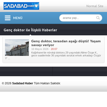
Normal Site
MENÜ
Genç doktor ile İlişkili Haberler
Genç doktor, terasdan aşağı düştü! Yaşam
savaşı veriyor
16 Mayıs 2026 -
20:07
Kağıthane'de nöroloji doktoru 29 yaşındaki Alime Özge K.,
gece saatlerinde 36 yaşındaki avukat erkek arkadaşı Özgür
Y' ...
© 2026
Sadabad Haber
Tüm Hakları Saklıdır.