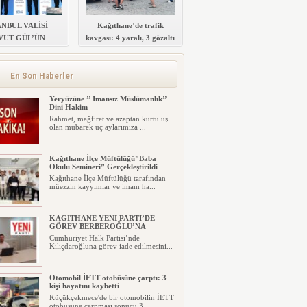
ANBUL VALİSİ
Kağıthane’de trafik
VUT GÜL’ÜN
kavgası: 4 yaralı, 3 gözaltı
IMIYLA SULTAN
ELİM POLİS
Zİ’NİN TEMELİ
En Son Haberler
ATILDI
Yeryüzüne ’’ İmansız Müslümanlık’’
Dini Hakim
Rahmet, mağfiret ve azaptan kurtuluş
olan mübarek üç aylarımıza ...
Kağıthane İlçe Müftülüğü”Baba
Okulu Semineri” Gerçekleştirildi
Kağıthane İlçe Müftülüğü tarafından
müezzin kayyımlar ve imam ha...
KAĞITHANE YENİ PARTİ’DE
GÖREV BERBEROĞLU’NA
Cumhuriyet Halk Partisi’nde
Kılıçdaroğluna görev iade edilmesini...
Otomobil İETT otobüsüne çarptı: 3
kişi hayatını kaybetti
Küçükçekmece'de bir otomobilin İETT
otobüsüne çarpması sonucu 3 ...