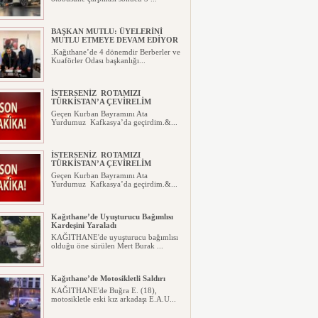
BAŞKAN MUTLU: ÜYELERİNİ
MUTLU ETMEYE DEVAM EDİYOR
.Kağıthane’de 4 dönemdir Berberler ve
Kuaförler Odası başkanlığı...
İSTERSENİZ ROTAMIZI
TÜRKİSTAN’A ÇEVİRELİM
Geçen Kurban Bayramını Ata
Yurdumuz Kafkasya’da geçirdim.&...
İSTERSENİZ ROTAMIZI
TÜRKİSTAN’A ÇEVİRELİM
Geçen Kurban Bayramını Ata
Yurdumuz Kafkasya’da geçirdim.&...
Kağıthane’de Uyuşturucu Bağımlısı
Kardeşini Yaraladı
KAĞITHANE'de uyuşturucu bağımlısı
olduğu öne sürülen Mert Burak ...
Kağıthane’de Motosikletli Saldırı
KAĞITHANE'de Buğra E. (18),
motosikletle eski kız arkadaşı E.A.U...