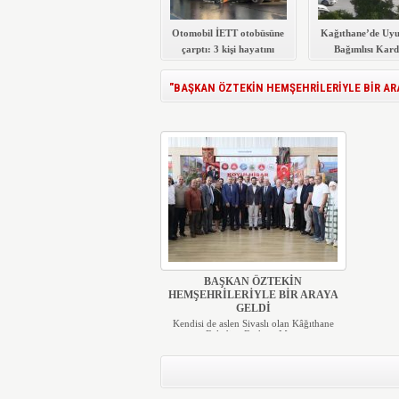
Otomobil İETT otobüsüne
Kağıthane’de Uyu
çarptı: 3 kişi hayatını
Bağımlısı Kard
kaybetti
Yaraladı
"BAŞKAN ÖZTEKİN HEMŞEHRİLERİYLE BİR ARAYA 
BAŞKAN ÖZTEKİN
HEMŞEHRİLERİYLE BİR ARAYA
GELDİ
Kendisi de aslen Sivaslı olan Kâğıthane
Belediye Başkanı Me...