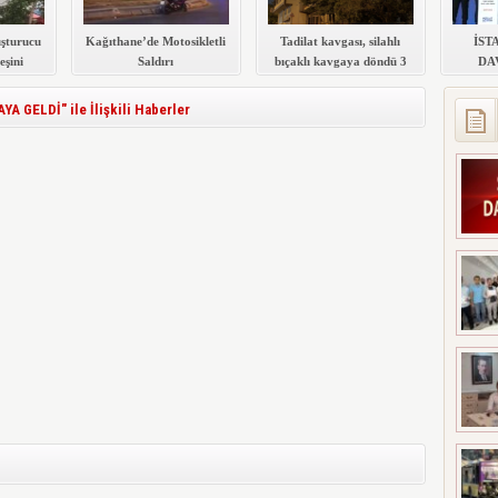
şturucu
Kağıthane’de Motosikletli
Tadilat kavgası, silahlı
İST
eşini
Saldırı
bıçaklı kavgaya döndü 3
DA
kişinin hayati tehlikesi
KATIL
devam ediyor
S
GELDİ" ile İlişkili Haberler
MERKE