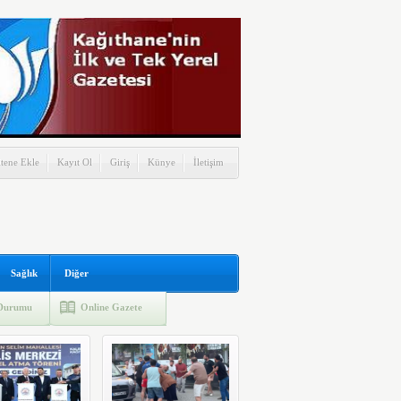
itene Ekle
Kayıt Ol
Giriş
Künye
İletişim
Sağlık
Diğer
Durumu
Online Gazete