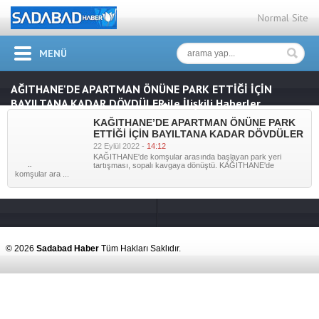
Normal Site
MENÜ
AĞITHANE'DE APARTMAN ÖNÜNE PARK ETTİĞİ İÇİN
BAYILTANA KADAR DÖVDÜLER ile İlişkili Haberler
KAĞITHANE’DE APARTMAN ÖNÜNE PARK
ETTİĞİ İÇİN BAYILTANA KADAR DÖVDÜLER
22 Eylül 2022 -
14:12
KAĞITHANE'de komşular arasında başlayan park yeri
tartışması, sopalı kavgaya dönüştü. KAĞITHANE'de
KAĞITHANE’DE
komşular ara ...
APARTMAN
ÖNÜNE PARK
ETTİĞİ İÇİN
BAYILTANA
KADAR
DÖVDÜLER" />
© 2026
Sadabad Haber
Tüm Hakları Saklıdır.