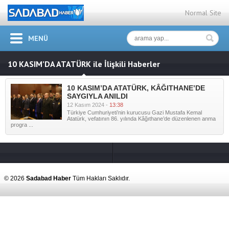
Normal Site
MENÜ
10 KASIM’DA ATATÜRK ile İlişkili Haberler
10 KASIM’DA ATATÜRK, KÂĞITHANE’DE
SAYGIYLA ANILDI
12 Kasım 2024 -
13:38
Türkiye Cumhuriyeti’nin kurucusu Gazi Mustafa Kemal
Atatürk, vefatının 86. yılında Kâğıthane’de düzenlenen anma
progra ...
© 2026
Sadabad Haber
Tüm Hakları Saklıdır.